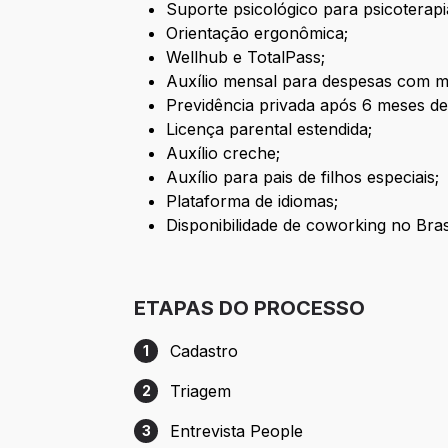
Suporte psicológico para psicoterapi
Orientação ergonômica;
Wellhub e TotalPass;
Auxílio mensal para despesas com mo
Previdência privada após 6 meses de
Licença parental estendida;
Auxílio creche;
Auxílio para pais de filhos especiais;
Plataforma de idiomas;
Disponibilidade de coworking no Brasi
ETAPAS DO PROCESSO
Cadastro
1
Etapa 1: Cadastro
Triagem
2
Etapa 2: Triagem
Entrevista People
3
Etapa 3: Entrevista People