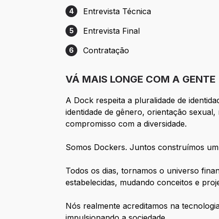
Entrevista Técnica
4
Etapa 4: Entrevista Técnica
Entrevista Final
5
Etapa 5: Entrevista Final
Contratação
6
Etapa 6: Contratação
VÁ MAIS LONGE COM A GENTE
A Dock respeita a pluralidade de identida
identidade de gênero, orientação sexual,
compromisso com a diversidade.
Somos Dockers. Juntos construímos um f
Todos os dias, tornamos o universo fina
estabelecidas, mudando conceitos e proj
Nós realmente acreditamos na tecnologia
impulsionando a sociedade.