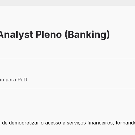
nalyst Pleno (Banking)
Efetivo
ém para PcD
para PcD
de democratizar o acesso a serviços financeiros, tornando