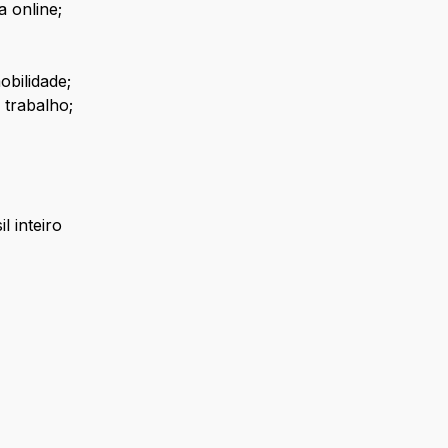
a online;
bilidade;
 trabalho;
l inteiro