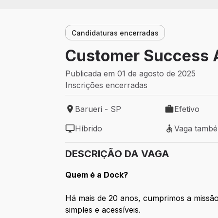
Candidaturas encerradas
Customer Success A
Publicada em 01 de agosto de 2025
Inscrições encerradas
Barueri - SP
Efetivo
Local de trabalho: Barueri - SP
Tipo de vaga: 
Híbrido
Vaga tamb
Modelo de trabalho: Híbrido
Vaga também 
DESCRIÇÃO DA VAGA
Quem é a Dock?
Há mais de 20 anos, cumprimos a missão 
simples e acessíveis.