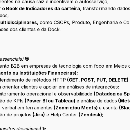
entes na causa raiz e incentivem o autosserviço;
 o Book de Indicadores da carteira,
transformando dados
dos;
ltidisciplinares,
como CSOPs, Produto, Engenharia e Come
ades dos clientes e da Dock.
 essenciais)
🎯
amento B2B em empresas de tecnologia com foco em Meios
ento ou Instituições Financeiras);
ntendimento de métodos HTTP
(GET, POST, PUT, DELETE)
a orientar clientes e apoiar em análises de integrações;
itoramento operacional e observabilidade
(Datadog ou Sp
tão de KPIs
(Power BI ou Tableau)
e análise de dados
(Meta
o verbal em ferramentas
(Zoom e/ou Meets)
e escrita
(Sla
ão de projetos
(Jira)
e Help Center
(Zendesk)
;
quisitos desejáveis)
✨